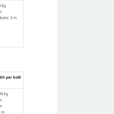
0 kg
 m
krets: 3 m
t per kolli
99 kg
 m
 m
5 m