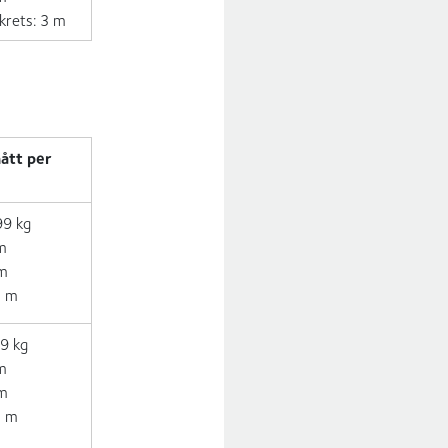
krets: 3 m
ått per
99 kg
 m
 m
5 m
99 kg
 m
 m
5 m