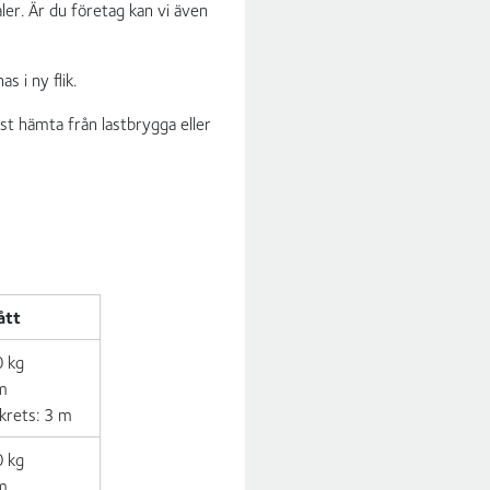
ler. Är du företag kan vi även
s i ny flik.
st hämta från lastbrygga eller
ått
0 kg
 m
krets: 3 m
0 kg
 m