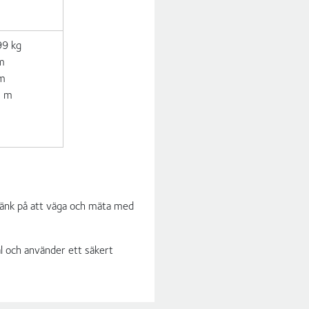
99 kg
 m
 m
5 m
. Tänk på att väga och mäta med
al och använder ett säkert