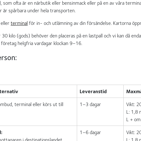
 som ofta är en närbutik eller bensinmack eller på en av våra termina
er är spårbara under hela transporten.
eller
terminal
för in- och utlämning av din försändelse. Kartorna öppna
30 kilo (gods) behöver den placeras på en lastpall och vi kan då enda
 företag helgfria vardagar klockan 9–16.
erson:
ternativ
Leveranstid
Maxm
bud, terminal eller körs ut till
1–3 dagar
Vikt: 2
L: 1,8
L + om
d:
1–6 dagar
Vikt: 2
 mottagaren i destinationslandet
L: 1,8