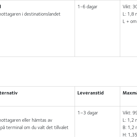
d
1-6 dagar
Vikt: 3
 mottagaren i destinationslandet
L: 1,8
L + om
ternativ
Leveranstid
Maxmåt
1–3 dagar
Vikt: 9
 mottagaren eller hämtas av
L: 1,2
å terminal om du valt det tillvalet
B: 1,2
H: 1,3