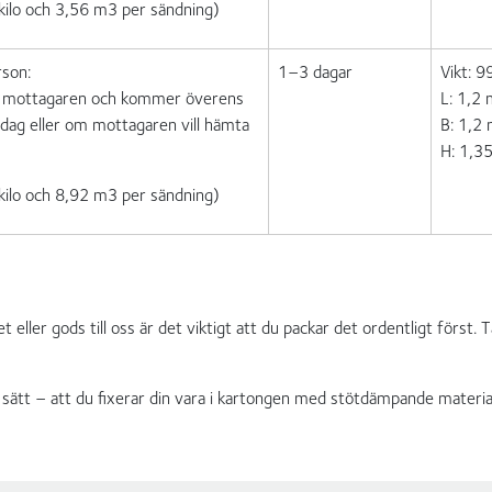
ilo och 3,56 m3 per sändning)
rson:
1–3 dagar
Vikt: 9
r mottagaren och kommer överens
L: 1,2
dag eller om mottagaren vill hämta
B: 1,2
H: 1,3
ilo och 8,92 m3 per sändning)
t eller gods till oss är det viktigt att du packar det ordentligt först
tt sätt – att du fixerar din vara i kartongen med stötdämpande materi