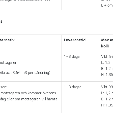
L + om
g)
ternativ
Leveranstid
Max m
kolli
1–3 dagar
Vikt: 9
 mottagaren
L: 1,2
B: 1,2
ilo och 3,56 m3 per sändning)
H: 1,3
rson:
1–3 dagar
Vikt 9
r mottagaren och kommer överens
L: 1,2
dag eller om mottagaren vill hämta
B: 1,2
H: 1,3