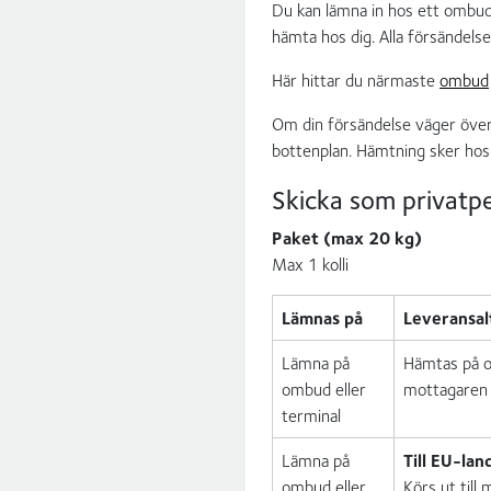
Du kan lämna in hos ett ombud,
hämta hos dig. Alla försändels
Här hittar du närmaste
ombud
Om din försändelse väger över 
bottenplan. Hämtning sker hos
Skicka som privatp
Paket (max 20 kg)
Max 1 kolli
Lämnas på
Leveransal
Lämna på
Hämtas på om
ombud eller
mottagaren
terminal
Lämna på
Till EU-lan
ombud eller
Körs ut till