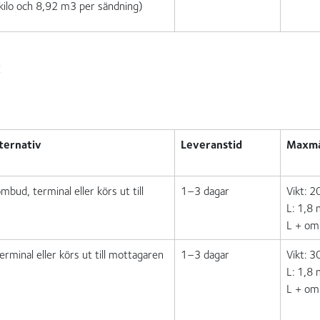
ilo och 8,92 m3 per sändning)
:
ternativ
Leveranstid
Maxm
bud, terminal eller körs ut till
1–3 dagar
Vikt: 2
L: 1,8
L + om
rminal eller körs ut till mottagaren
1–3 dagar
Vikt: 3
L: 1,8
L + om