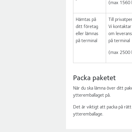
(max 1560 k
Hämtas på
Till privatpe
ditt företag
Vi kontakta
eller lämnas
om leverans
på terminal
på terminal
(max 2500 k
Packa paketet
När du ska lämna över ditt pake
ytteremballaget på.
Det är viktigt att packa på rä
ytteremballage.